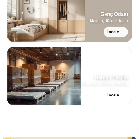
Genç Odası
Modern, düzenli, ferah
İncele →
Hemen Teslim
Hızlı sevk • Güvenli teslimat
İncele →