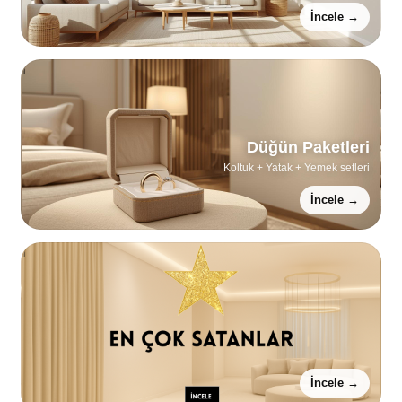
İncele →
Düğün Paketleri
Koltuk + Yatak + Yemek setleri
İncele →
İncele →