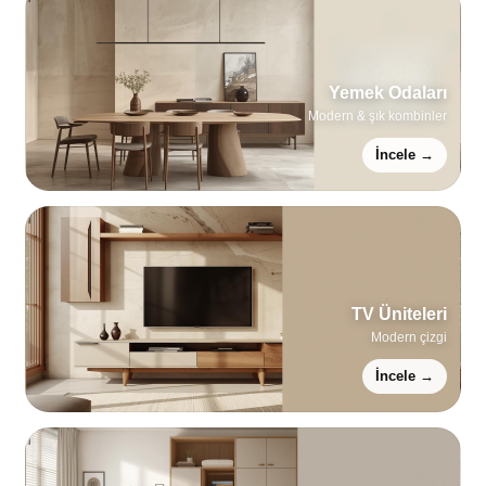
Yemek Odaları
Modern & şık kombinler
İncele →
TV Üniteleri
Modern çizgi
İncele →