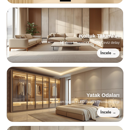
Koltuk Takımları
Modern tasarım • Konfor • Ceviz detay
İncele →
Yatak Odaları
Cam kapak • LED detay • Premium çizgi
İncele →