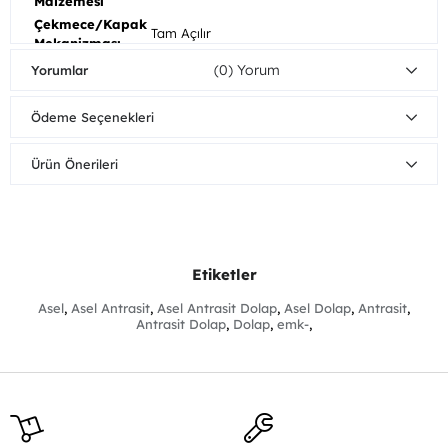
Malzemesi
Çekmece/Kapak
Tam Açılır
Mekanizması
Mobilyalarınızı nemli bezle silerek
(0)
Yorumlar
Ahşap
temizleyebilirsiniz. Direkt güneş ışığından
Bakım/Temizlik
koruyunuz. Sıcak yüzeylerin ve suyun uzun
Önerisi
Ödeme Seçenekleri
süreli yüzeye temasından kaçınınız.
Dolap
Kapaklı
Ürün Önerileri
Fonksiyonu
Ürün Boyutları
Genişlik
Yükseklik
Derinlik
Dolap
248cm
218cm
66cm
Etiketler
Asel
,
Asel Antrasit
,
Asel Antrasit Dolap
,
Asel Dolap
,
Antrasit
,
Antrasit Dolap
,
Dolap
,
emk-
,