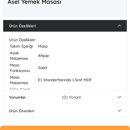
Asel Yemek Masası
Ürün Özellikleri
Ürün Özellikleri
Takım İçeriği
Masa
Ayak
Ahşap
Malzemesi
Masa
Sabit
Fonksiyonu
Masa
E1 Standartlarında 1.Sınıf MDF
Malzemesi
Ürün Genel
E1 Standartlarında 1.Sınıf MDF
Malzemesi
(0)
Yorumlar
Mobilyalarınızı nemli bezle silerek
Ahşap
temizleyebilirsiniz. Direkt güneş ışığından
Bakım/Temizlik
Ürün Önerileri
koruyunuz. Sıcak yüzeylerin ve suyun uzun
Önerisi
süreli yüzeye temasından kaçınınız.
Demonte
Tüm parçalar demonte gönderilir.