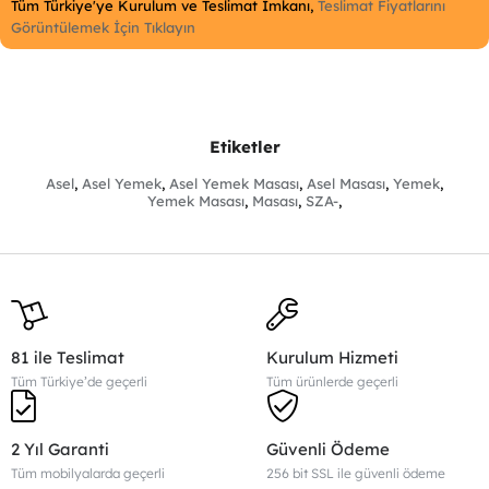
Parçalar
Tüm Türkiye'ye Kurulum ve Teslimat İmkanı,
Teslimat Fiyatlarını
Ürün Boyutları
Görüntülemek İçin Tıklayın
Genişlik
Yükseklik
Derinlik
Masa
180 cm
83 cm
90 cm
Etiketler
Asel
,
Asel Yemek
,
Asel Yemek Masası
,
Asel Masası
,
Yemek
,
Yemek Masası
,
Masası
,
SZA-
,
81 ile Teslimat
Kurulum Hizmeti
Tüm Türkiye’de geçerli
Tüm ürünlerde geçerli
2 Yıl Garanti
Güvenli Ödeme
Tüm mobilyalarda geçerli
256 bit SSL ile güvenli ödeme