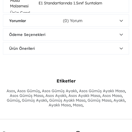
Masa
E1 Standartlarında 1.Sınıf Suntalam
Malzemesi
Ürün Genel
E1 Standartlarında 1.Sınıf Suntalam+Metal
Malzemesi
(0)
Yorumlar
Mobilyalarınızı nemli bezle silerek
Ahşap
temizleyebilirsiniz. Direkt güneş ışığından
Bakım/Temizlik
Ödeme Seçenekleri
koruyunuz. Sıcak yüzeylerin ve suyun uzun
Önerisi
süreli yüzeye temasından kaçınınız.
Ürün Önerileri
Demonte
Tüm parçalar demonte gönderilir.
Parçalar
Ürün Boyutları
Genişlik
Yükseklik
Derinlik
Masa
164 cm
78cm
90cm
Etiketler
Açık Hali
190 cm
Asos
,
Asos Gümüş
,
Asos Gümüş Ayaklı
,
Asos Gümüş Ayaklı Masa
,
Asos Gümüş Masa
,
Asos Ayaklı
,
Asos Ayaklı Masa
,
Asos Masa
,
Gümüş
,
Gümüş Ayaklı
,
Gümüş Ayaklı Masa
,
Gümüş Masa
,
Ayaklı
,
Ayaklı Masa
,
Masa
,