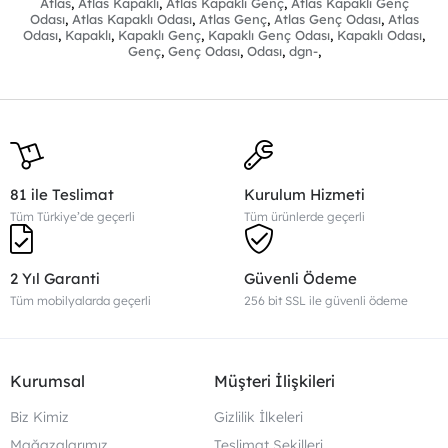
Atlas
,
Atlas Kapaklı
,
Atlas Kapaklı Genç
,
Atlas Kapaklı Genç
Karyola
İsteğe bağlı olarak baza eklenebilir.
Odası
,
Atlas Kapaklı Odası
,
Atlas Genç
,
Atlas Genç Odası
,
Atlas
Fonksiyonu
Odası
,
Kapaklı
,
Kapaklı Genç
,
Kapaklı Genç Odası
,
Kapaklı Odası
,
Başlık Kumaşı
Genç
İthal Silinebilir Kumaş Kullanılmıştır
,
Genç Odası
,
Odası
,
dgn-
,
Baza Fonksiyonu
İsteğe bağlı olarak baza eklenebilir.
Ürün Boyutları
Genişlik
Yükseklik
Derinlik
Dolap
182 cm
196 cm
52 cm
Karyola
97 cm
108 cm
196 cm
Çalışma Masası
150 cm
178 cm
60 cm
81 ile Teslimat
Kurulum Hizmeti
Komodin
48 cm
66 cm
42 cm
Tüm Türkiye’de geçerli
Tüm ürünlerde geçerli
2 Yıl Garanti
Güvenli Ödeme
Tüm mobilyalarda geçerli
256 bit SSL ile güvenli ödeme
Kurumsal
Müşteri İlişkileri
Biz Kimiz
Gizlilik İlkeleri
Mağazalarımız
Teslimat Şekilleri