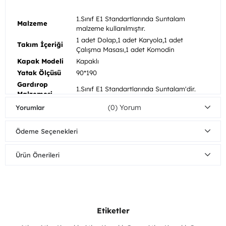
1.Sınıf E1 Standartlarında Suntalam
Malzeme
malzeme kullanılmıştır.
1 adet Dolap,1 adet Karyola,1 adet
Takım İçeriği
Çalışma Masası,1 adet Komodin
Kapak Modeli
Kapaklı
Yatak Ölçüsü
90*190
Gardırop
1.Sınıf E1 Standartlarında Suntalam'dir.
Malzemesi
Komodin
(0)
Yorumlar
1.Sınıf E1 Standartlarında Suntalam'dir.
Malzemesi
Şifonyer
Ödeme Seçenekleri
1.Sınıf E1 Standartlarında Suntalam'dir.
Malzemesi
Çekmece/Kapak
Tam Açılır
Ürün Önerileri
Mekanizması
Mobilyalarınızı nemli bezle silerek
Ahşap
temizleyebilirsiniz. Direkt güneş ışığından
Bakım/Temizlik
koruyunuz. Sıcak yüzeylerin ve suyun uzun
Önerisi
süreli yüzeye temasından kaçınınız.
Dolap
Etiketler
Kapaklı
Fonksiyonu