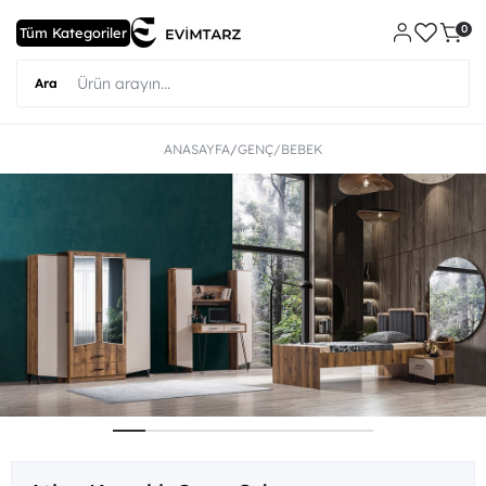
0
ANASAYFA
GENÇ/BEBEK