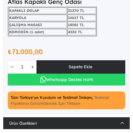
Atlas Kapaklı Genç Odası
KAPAKLI DOLAP
31270 TL
KARYOLA
16617 TL
ÇALIŞMA MASASI
18581 TL
KOMODİN (1 adet)
4532 TL
₺71.000,00
Whatsapp Destek Hattı
Tüm Türkiye'ye Kurulum ve Teslimat İmkanı,
Teslimat
Fiyatlarını Görüntülemek İçin Tıklayın
Ürün Özellikleri