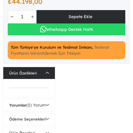
₺44.198,00
Whatsapp Destek Hattı
Tüm Türkiye'ye Kurulum ve Teslimat İmkanı,
Teslimat
Fiyatlarını Görüntülemek İçin Tıklayın
Ürün Özellikleri
(0)
Yorumlar
Ödeme Seçenekleri
Ürün Önerileri