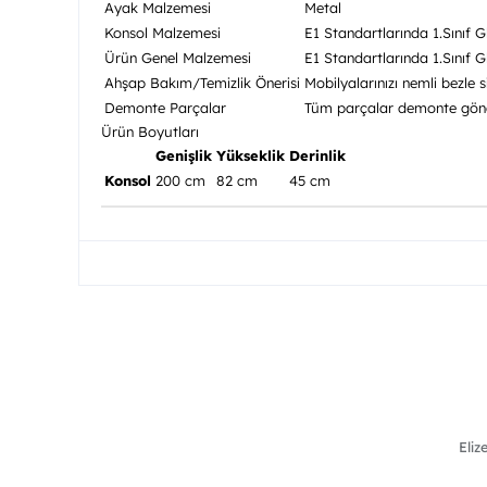
Ayak Malzemesi
Metal
Konsol Malzemesi
E1 Standartlarında 1.Sınıf 
Ürün Genel Malzemesi
E1 Standartlarında 1.Sınıf
Ahşap Bakım/Temizlik Önerisi
Mobilyalarınızı nemli bezle 
Demonte Parçalar
Tüm parçalar demonte gönde
Ürün Boyutları
Genişlik
Yükseklik
Derinlik
Konsol
200 cm
82 cm
45 cm
Eliz