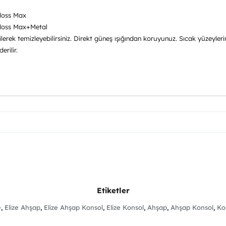
Gloss Max
 Gloss Max+Metal
silerek temizleyebilirsiniz. Direkt güneş ışığından koruyunuz. Sıcak yüzeyle
rilir.
Etiketler
e
,
Elize Ahşap
,
Elize Ahşap Konsol
,
Elize Konsol
,
Ahşap
,
Ahşap Konsol
,
Ko