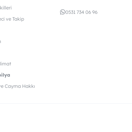
illeri
0531 734 06 96
eci ve Takip
m
slimat
bilya
ve Cayma Hakkı