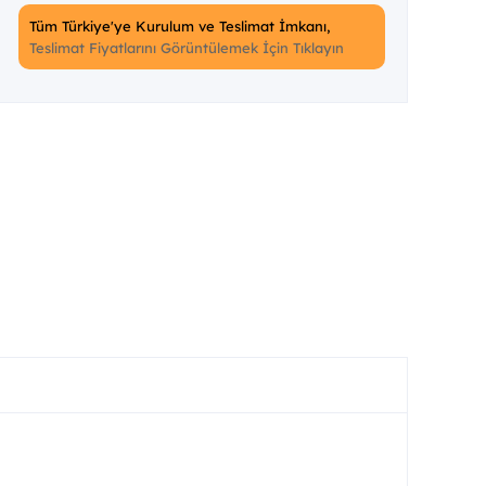
Tüm Türkiye'ye Kurulum ve Teslimat İmkanı,
Teslimat Fiyatlarını Görüntülemek İçin Tıklayın