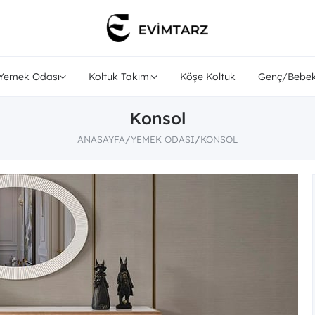
Yemek Odası
Koltuk Takımı
Köşe Koltuk
Genç/Bebek
Konsol
ANASAYFA
YEMEK ODASI
KONSOL