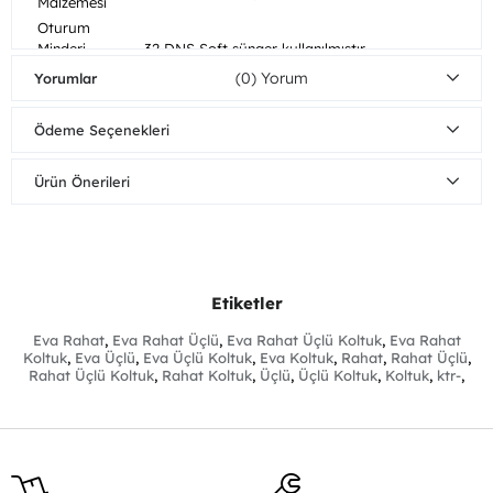
Malzemesi
Oturum
Minderi
32 DNS Soft sünger kullanılmıştır.
Malzemesi
(0)
Yorumlar
Ayak
Ahşap
Malzemesi
Ödeme Seçenekleri
Ayak Rengi
Ceviz
Güçlü çekimli süpürge ile işlem yapılması
Ürün Önerileri
tavsiye edilmez, düğme kopması ve yüzeye
elyaf çıknasına neden olabilir. Bu türden
Kumaş
şikayetler garanti kapsamı dışındadır.
Bakım/Temizlik
Kesinlikle çamaşır suyu ve deterjan
Önerisi
kullanmayınız. Leke olan yeri ıslak bez ile saf
sabun kullanarak siliniz ve su ile durulayınız.
Etiketler
Gerekirse saç kurutma makinesi ile fazla
yaklaştırmadan kurulayabilirsiniz.
Eva Rahat
,
Eva Rahat Üçlü
,
Eva Rahat Üçlü Koltuk
,
Eva Rahat
Koltuk
,
Eva Üçlü
,
Eva Üçlü Koltuk
,
Eva Koltuk
,
Rahat
,
Rahat Üçlü
,
Demonte
Ayaklar demonte gönderilmektedir.
Rahat Üçlü Koltuk
,
Rahat Koltuk
,
Üçlü
,
Üçlü Koltuk
,
Koltuk
,
ktr-
,
Parçalar
Kumaş
İthal Silinebilir Leke Tutmaz Kumaş
Materyali
Ürün Boyutları
Genişlik
Yükseklik
Derinlik