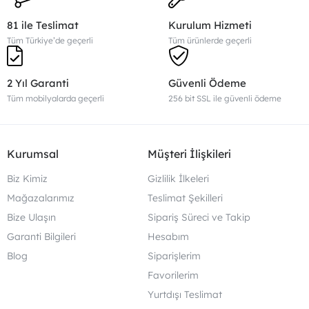
Üçlü Koltuk
cm
cm
cm
81 ile Teslimat
Kurulum Hizmeti
Tüm Türkiye’de geçerli
Tüm ürünlerde geçerli
2 Yıl Garanti
Güvenli Ödeme
Tüm mobilyalarda geçerli
256 bit SSL ile güvenli ödeme
Kurumsal
Müşteri İlişkileri
Biz Kimiz
Gizlilik İlkeleri
Mağazalarımız
Teslimat Şekilleri
Bize Ulaşın
Sipariş Süreci ve Takip
Garanti Bilgileri
Hesabım
Blog
Siparişlerim
Favorilerim
Yurtdışı Teslimat