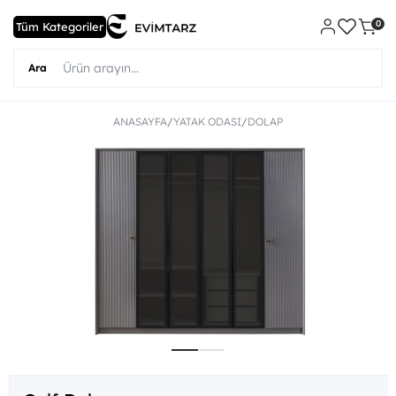
0
ANASAYFA
YATAK ODASI
DOLAP