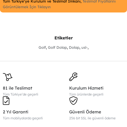
Ürün Boyutları
Tüm Türkiye'ye Kurulum ve Teslimat İmkanı,
Teslimat Fiyatlarını
Görüntülemek İçin Tıklayın
Genişlik
Yükseklik
Derinlik
Dolap
250cm
220cm
60cm
Etiketler
Golf
,
Golf Dolap
,
Dolap
,
usl-
,
81 ile Teslimat
Kurulum Hizmeti
Tüm Türkiye’de geçerli
Tüm ürünlerde geçerli
2 Yıl Garanti
Güvenli Ödeme
Tüm mobilyalarda geçerli
256 bit SSL ile güvenli ödeme