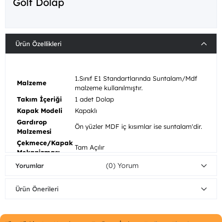
Golf Dolap
Ürün Özellikleri
1.Sınıf E1 Standartlarında Suntalam/Mdf
Malzeme
malzeme kullanılmıştır.
Takım İçeriği
1 adet Dolap
Kapak Modeli
Kapaklı
Gardırop
Ön yüzler MDF iç kısımlar ise suntalam'dir.
Malzemesi
Çekmece/Kapak
Tam Açılır
Mekanizması
Mobilyalarınızı nemli bezle silerek
(0)
Yorumlar
Ahşap
temizleyebilirsiniz. Direkt güneş ışığından
Bakım/Temizlik
koruyunuz. Sıcak yüzeylerin ve suyun uzun
Önerisi
Ürün Önerileri
süreli yüzeye temasından kaçınınız.
Dolap
Kapaklı
Fonksiyonu