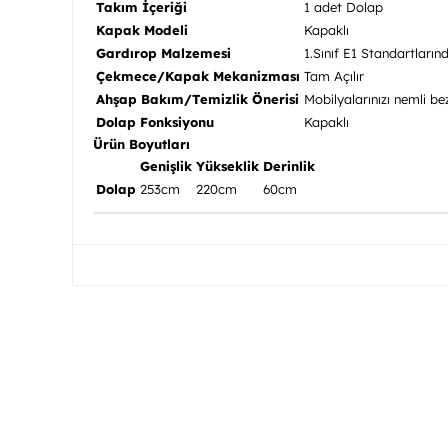
Takım İçeriği
1 adet Dolap
Kapak Modeli
Kapaklı
Gardırop Malzemesi
1.Sınıf E1 Standartların
Çekmece/Kapak Mekanizması
Tam Açılır
Ahşap Bakım/Temizlik Önerisi
Mobilyalarınızı nemli be
Dolap Fonksiyonu
Kapaklı
Ürün Boyutları
Genişlik
Yükseklik
Derinlik
Dolap
253cm
220cm
60cm