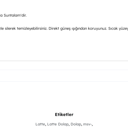
da Suntalam'dir.
zle silerek temizleyebilirsiniz. Direkt güneş ışığından koruyunuz. Sıcak yüz
Etiketler
Latte
,
Latte Dolap
,
Dolap
,
msv-
,