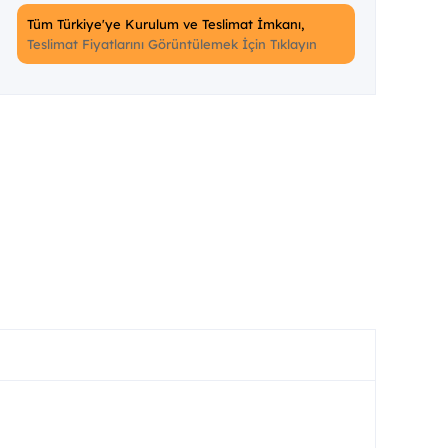
Tüm Türkiye'ye Kurulum ve Teslimat İmkanı,
Teslimat Fiyatlarını Görüntülemek İçin Tıklayın