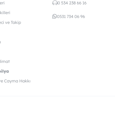
eri
0 534 238 66 16
illeri
0531 734 06 96
eci ve Takip
m
slimat
bilya
ve Cayma Hakkı