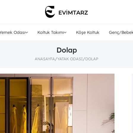
Yemek Odası
Koltuk Takımı
Köşe Koltuk
Genç/Bebek
Dolap
ANASAYFA
YATAK ODASI
DOLAP