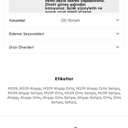
nemli bezle silerek yapabilirsiniz.
Direkt güneş ışığından
koruyunuz. Sıcak yüzeylerin ve
suyun uzun süreli yüzeye
temasından kaçınınız.
(0)
Yorumlar
Özel Ölçü
Hayır - 0(531) 734 06 96
WhatsApp ve Telefon hattı ile
iletişime geçebilirsiniz.
Ödeme Seçenekleri
Ayak Rengi
Ürün Önerileri
Etiketler
M109
,
M109 Ahşap
,
M109 Ahşap Orta
,
M109 Ahşap Orta Sehpa
,
M109 Ahşap Sehpa
,
M109 Orta
,
M109 Orta Sehpa
,
M109 Sehpa
,
Ahşap
,
Ahşap Orta
,
Ahşap Orta Sehpa
,
Ahşap Sehpa
,
Orta
,
Orta
Sehpa
,
Sehpa
,