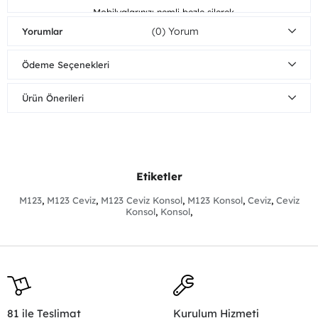
Mobilyalarınızı nemli bezle silerek
Ahşap
temizleyebilirsiniz. Direkt güneş ışığından
(0)
Yorumlar
Bakım/Temizlik
koruyunuz. Sıcak yüzeylerin ve suyun uzun
Önerisi
süreli yüzeye temasından kaçınınız.
Ödeme Seçenekleri
Demonte
Tüm parçalar demonte gönderilir.
Parçalar
Ürün Boyutları
Ürün Önerileri
Genişlik
Yükseklik
Derinlik
Konsol
200 cm
80 cm
48 cm
Etiketler
M123
,
M123 Ceviz
,
M123 Ceviz Konsol
,
M123 Konsol
,
Ceviz
,
Ceviz
Konsol
,
Konsol
,
81 ile Teslimat
Kurulum Hizmeti