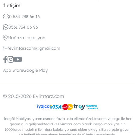
İletişim
0 534 238 66 16
0531 734 06 96
Mağaza Lokasyon
evimtarzcom@gmail.com
App Store
Google Play
© 2015-2026 Evimtarz.com
İnegöl Mobilyası yarım asırdan fazla usta ellerde özel tasarım ve arge ile her
geçen gün gelişmektedir.Biz Evimtarz.com olarak inegöl mobilyasının
1000'lerce modelini Evimtarz koleksiyonuna eklemekteyiz.Bu süreçte güven
ve kaliteli hizmet şiarını kendimize öncü kabul etmekteyiz.