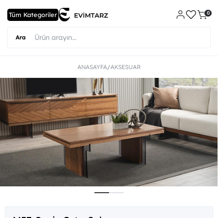
0
ANASAYFA
AKSESUAR