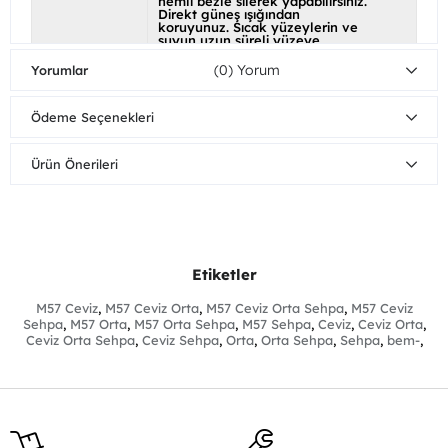
nemli bezle silerek yapabilirsiniz.
Direkt güneş ışığından
koruyunuz. Sıcak yüzeylerin ve
suyun uzun süreli yüzeye
temasından kaçınınız.
(0)
Yorumlar
Özel Ölçü
Hayır - 0(531) 734 06 96
WhatsApp ve Telefon hattı ile
iletişime geçebilirsiniz.
Ödeme Seçenekleri
Ayak Rengi
Ürün Önerileri
Etiketler
M57 Ceviz
,
M57 Ceviz Orta
,
M57 Ceviz Orta Sehpa
,
M57 Ceviz
Sehpa
,
M57 Orta
,
M57 Orta Sehpa
,
M57 Sehpa
,
Ceviz
,
Ceviz Orta
,
Ceviz Orta Sehpa
,
Ceviz Sehpa
,
Orta
,
Orta Sehpa
,
Sehpa
,
bem-
,