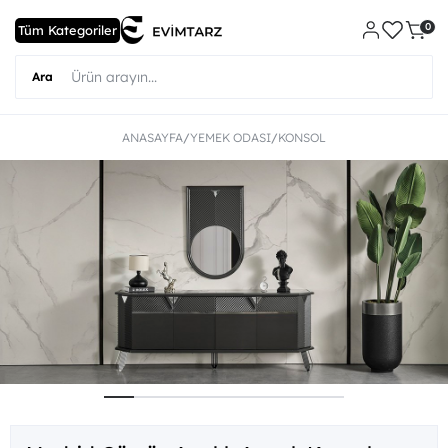
0
ANASAYFA
YEMEK ODASI
KONSOL