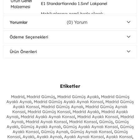
Ürün Genel
E1 Standartlarında 1.Sınıf Lakpanel
Malzemesi
Mobilyalarınızı nemli bezle silerek
Ahşap
temizleyebilirsiniz. Direkt güneş ışığından
(0)
Yorumlar
Bakım/Temizlik
koruyunuz. Sıcak yüzeylerin ve suyun uzun
Önerisi
süreli yüzeye temasından kaçınınız.
Ödeme Seçenekleri
Demonte
Tüm parçalar demonte gönderilir.
Parçalar
Ürün Boyutları
Ürün Önerileri
Genişlik
Yükseklik
Derinlik
Konsol
205 cm
80 cm
45 cm
Etiketler
Madrid
,
Madrid Gümüş
,
Madrid Gümüş Ayaklı
,
Madrid Gümüş
Ayaklı Aynalı
,
Madrid Gümüş Ayaklı Aynalı Konsol
,
Madrid Gümüş
Ayaklı Konsol
,
Madrid Gümüş Aynalı
,
Madrid Gümüş Aynalı
Konsol
,
Madrid Gümüş Konsol
,
Madrid Ayaklı
,
Madrid Ayaklı
Aynalı
,
Madrid Ayaklı Aynalı Konsol
,
Madrid Ayaklı Konsol
,
Madrid
Aynalı
,
Madrid Aynalı Konsol
,
Madrid Konsol
,
Gümüş
,
Gümüş
Ayaklı
,
Gümüş Ayaklı Aynalı
,
Gümüş Ayaklı Aynalı Konsol
,
Gümüş
Ayaklı Konsol
,
Gümüş Aynalı
,
Gümüş Aynalı Konsol
,
Gümüş
Konsol
,
Ayaklı
,
Ayaklı Aynalı
,
Ayaklı Aynalı Konsol
,
Ayaklı Konsol
,