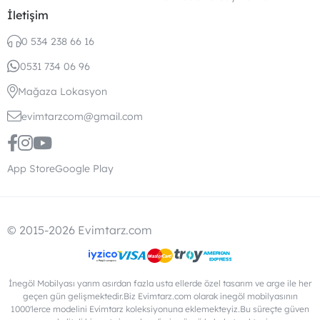
İletişim
0 534 238 66 16
0531 734 06 96
Mağaza Lokasyon
evimtarzcom@gmail.com
App Store
Google Play
© 2015-2026 Evimtarz.com
İnegöl Mobilyası yarım asırdan fazla usta ellerde özel tasarım ve arge ile her
geçen gün gelişmektedir.Biz Evimtarz.com olarak inegöl mobilyasının
1000'lerce modelini Evimtarz koleksiyonuna eklemekteyiz.Bu süreçte güven