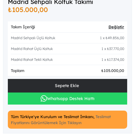
Madrid Sehpalı Koltuk Takımı
₺105.000,00
Takım İçeriği
Değiştir
Madrid Sehpalı Üçlü Koltuk
1
x
₺49.856,00
Madrid Rahat Üçlü Koltuk
1
x
₺37.770,00
Madrid Rahat Tekli Koltuk
1
x
₺17.374,00
Toplam
₺105.000,00
Whatsapp Destek Hattı
Tüm Türkiye'ye Kurulum ve Teslimat İmkanı,
Teslimat
Fiyatlarını Görüntülemek İçin Tıklayın