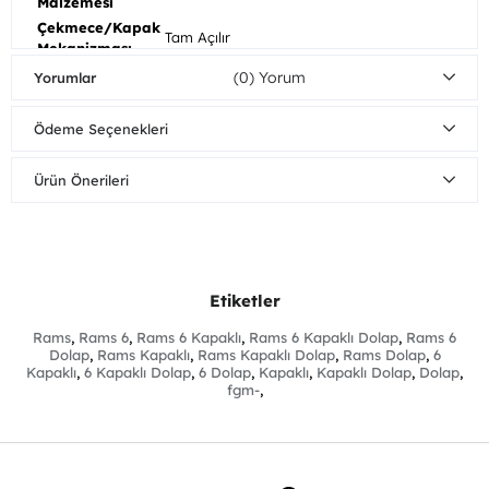
Malzemesi
Çekmece/Kapak
Tam Açılır
Mekanizması
Mobilyalarınızı nemli bezle silerek
(0)
Yorumlar
Ahşap
temizleyebilirsiniz. Direkt güneş ışığından
Bakım/Temizlik
koruyunuz. Sıcak yüzeylerin ve suyun uzun
Önerisi
Ödeme Seçenekleri
süreli yüzeye temasından kaçınınız.
Dolap
Kapaklı
Ürün Önerileri
Fonksiyonu
Ürün Boyutları
Genişlik
Yükseklik
Derinlik
Dolap
260cm
220cm
68cm
Etiketler
Rams
,
Rams 6
,
Rams 6 Kapaklı
,
Rams 6 Kapaklı Dolap
,
Rams 6
Dolap
,
Rams Kapaklı
,
Rams Kapaklı Dolap
,
Rams Dolap
,
6
Kapaklı
,
6 Kapaklı Dolap
,
6 Dolap
,
Kapaklı
,
Kapaklı Dolap
,
Dolap
,
fgm-
,