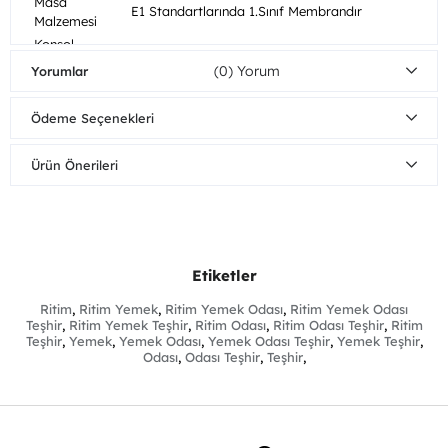
Masa
E1 Standartlarında 1.Sınıf Membrandır
Malzemesi
Konsol
E1 Standartlarında 1.Sınıf Membrandır
Malzemesi
(0)
Yorumlar
Sandalye
Kumaş (İsteğe bağlı olarak renk ve kumaş
Kumaş Özelliği
değişikliği yapabilirsiniz
Ödeme Seçenekleri
Ürün Genel
E1 Standartlarında 1.Sınıf Membrandır
Malzemesi
Ürün Önerileri
Mobilyalarınızı nemli bezle silerek
Ahşap
temizleyebilirsiniz. Direkt güneş ışığından
Bakım/Temizlik
koruyunuz. Sıcak yüzeylerin ve suyun uzun
Önerisi
süreli yüzeye temasından kaçınınız.
Demonte
Tüm parçalar demonte gönderilir.
Parçalar
Etiketler
Kumaş
Evet
Ritim
,
Ritim Yemek
,
Ritim Yemek Odası
,
Ritim Yemek Odası
değiştirilebilir
Teşhir
,
Ritim Yemek Teşhir
,
Ritim Odası
,
Ritim Odası Teşhir
,
Ritim
Ürün Boyutları
Teşhir
,
Yemek
,
Yemek Odası
,
Yemek Odası Teşhir
,
Yemek Teşhir
,
Genişlik
Yükseklik
Derinlik
Odası
,
Odası Teşhir
,
Teşhir
,
Masa
180/215 cm
76cm
92cm
Sandalye
cm
cm
cm
Konsol
210cm
83cm
46cm