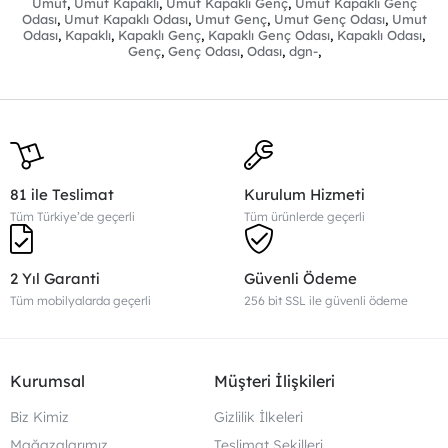
Umut
,
Umut Kapaklı
,
Umut Kapaklı Genç
,
Umut Kapaklı Genç
Karyola
İsteğe bağlı olarak baza eklenebilir.
Odası
,
Umut Kapaklı Odası
,
Umut Genç
,
Umut Genç Odası
,
Umut
Fonksiyonu
Odası
,
Kapaklı
,
Kapaklı Genç
,
Kapaklı Genç Odası
,
Kapaklı Odası
,
Başlık Kumaşı
Genç
İthal Silinebilir Kumaş Kullanılmıştır
,
Genç Odası
,
Odası
,
dgn-
,
Baza Fonksiyonu
İsteğe bağlı olarak baza eklenebilir.
Ürün Boyutları
Genişlik
Yükseklik
Derinlik
Dolap
181 cm
208 cm
54 cm
Karyola
100 cm
102 cm
196 cm
Çalışma Masası
120 cm
178 cm
62 cm
81 ile Teslimat
Kurulum Hizmeti
Komodin
50 cm
46 cm
40 cm
Tüm Türkiye’de geçerli
Tüm ürünlerde geçerli
2 Yıl Garanti
Güvenli Ödeme
Tüm mobilyalarda geçerli
256 bit SSL ile güvenli ödeme
Kurumsal
Müşteri İlişkileri
Biz Kimiz
Gizlilik İlkeleri
Mağazalarımız
Teslimat Şekilleri