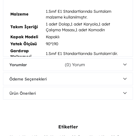
1.Sınıf E1 Standartlarında Suntalam
Malzeme
malzeme kullanılmıştır.
1 adet Dolap,1 adet Karyola,1 adet
Takım İçeriği
Çalışma Masası,1 adet Komodin
Kapak Modeli
Kapaklı
Yatak Ölçüsü
90*190
Gardırop
1.Sınıf E1 Standartlarında Suntalam'dir.
Malzemesi
Komodin
(0)
Yorumlar
1.Sınıf E1 Standartlarında Suntalam'dir.
Malzemesi
Şifonyer
Ödeme Seçenekleri
1.Sınıf E1 Standartlarında Suntalam'dir.
Malzemesi
Çekmece/Kapak
Tam Açılır
Ürün Önerileri
Mekanizması
Mobilyalarınızı nemli bezle silerek
Ahşap
temizleyebilirsiniz. Direkt güneş ışığından
Bakım/Temizlik
koruyunuz. Sıcak yüzeylerin ve suyun uzun
Önerisi
süreli yüzeye temasından kaçınınız.
Dolap
Etiketler
Kapaklı
Fonksiyonu