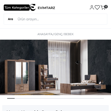
0
ANASAYFA
GENÇ/BEBEK