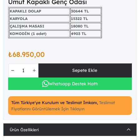
Umut Kapaklı Genç Odası
KAPAKLI DOLAP
30644 TL
KARYOLA
15322 TL
ÇALIŞMA MASASI
18080 TL
KOMODİN (1 adet)
4903 TL
₺68.950,00
Whatsapp Destek Hattı
Tüm Türkiye'ye Kurulum ve Teslimat İmkanı,
Teslimat
Fiyatlarını Görüntülemek İçin Tıklayın
Ürün Özellikleri