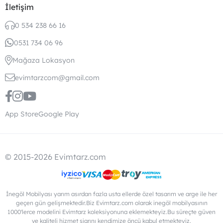
İletişim
0 534 238 66 16
0531 734 06 96
Mağaza Lokasyon
evimtarzcom@gmail.com
App Store
Google Play
© 2015-2026 Evimtarz.com
İnegöl Mobilyası yarım asırdan fazla usta ellerde özel tasarım ve arge ile her
geçen gün gelişmektedir.Biz Evimtarz.com olarak inegöl mobilyasının
1000'lerce modelini Evimtarz koleksiyonuna eklemekteyiz.Bu süreçte güven
ve kaliteli hizmet şiarını kendimize öncü kabul etmekteyiz.